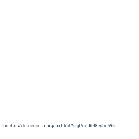
es-lunettes/clemence-margaux.html#sigProId648edbc596