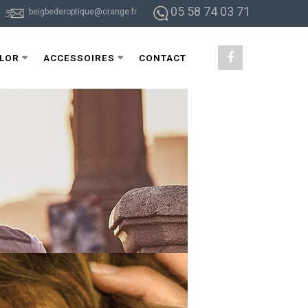
05 58 74 03 71
beigbederoptique@orange.fr
ILOR
ACCESSOIRES
CONTACT