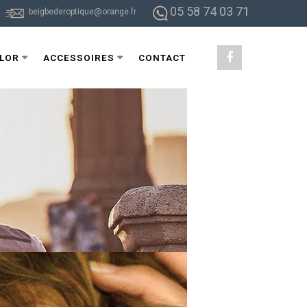
05 58 74 03 71
beigbederoptique@orange.fr
ILOR
ACCESSOIRES
CONTACT