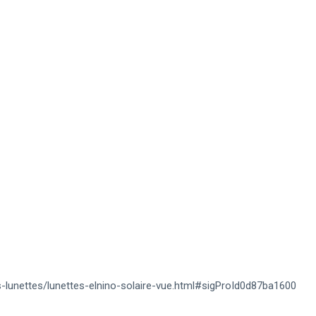
s-lunettes/lunettes-elnino-solaire-vue.html#sigProId0d87ba1600